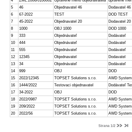
4
ZML.2006/0100002
Upravene meno objednavatela
upravene men
5
46
Objednavatel 46
Dodavatel 46
6
67-2022
TEST
DOD TEST
7
45-2022
Objednavatel 20
Dodavatel 20
8
1000
OBJ 1000
DOD 1000
9
333
Objednávateľ
Dodávateľ
10
444
Objednávateľ
Dodávateľ
11
555
Objednávateľ
Dodávateľ
12
12345
Objednavatel
Dodavatel
13
34
Objednávateľ
Dodávateľ
14
999
OBJ
DOD
15
2022/12345
TOPSET Solutions s.r.o.
AWD Systems 
16
1444/2022
Testovaci objednavatel
Dodávateľ Te
17
34-2022
OBJ
DOD
18
2022/0987
TOPSET Solutions s.r.o.
AWD Systems 
19
209/2022
TOPSET Solutions s.r.o.
AWD Systems 
20
2022/56
TOPSET Solutions s.r.o.
AWD Systems 
Strana 1/2