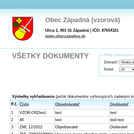
Obec Západná (vzorová)
Ulica 1, 001 01 Západná | IČO: 87654321
www.obeczapadna.sk
VŠETKY DOKUMENTY
Filter zobrazenia
Zobraziť:
Počet:
Výsledky vyhľadávania
(počet dokumentov vyhovujúcich zadaným kri
P.č.
Číslo
Objednávateľ
Dodávateľ
1
VZOR-CRZtest
test
test
2
48
test
dod test
3
ZML 12/2022
Objednavatel
Dodavatel