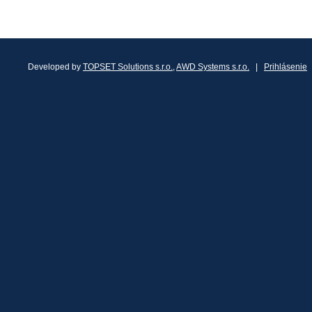
Developed by
TOPSET Solutions s.r.o.
,
AWD Systems s.r.o.
|
Prihlásenie